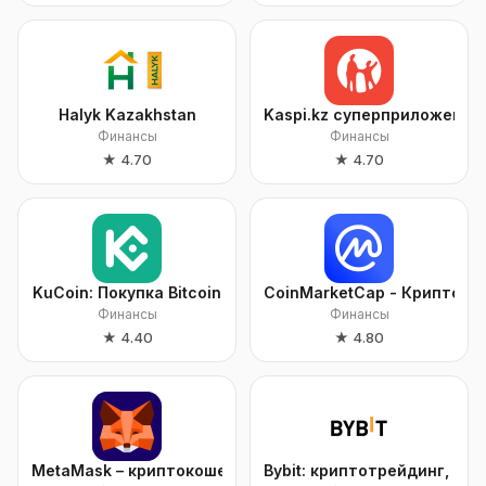
Halyk Kazakhstan
Kaspi.kz суперприложение
Финансы
Финансы
★
4.70
★
4.70
KuCoin: Покупка Bitcoin
CoinMarketCap - Криптова
Финансы
Финансы
★
4.40
★
4.80
MetaMask – криптокошелек
Bybit: криптотрейдинг, P2P