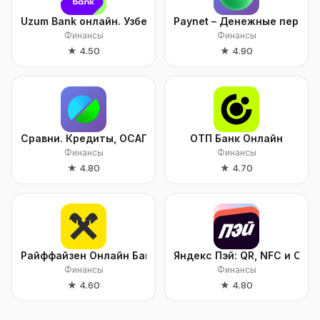
Uzum Bank онлайн. Узбекистан
Paynet – Денежные перево
Финансы
Финансы
★
4.50
★
4.90
Сравни. Кредиты, ОСАГО, Займы.
ОТП Банк Онлайн
Финансы
Финансы
★
4.80
★
4.70
Райффайзен Онлайн Банк Россия
Яндекс Пэй: QR, NFC и Спл
Финансы
Финансы
★
4.60
★
4.80