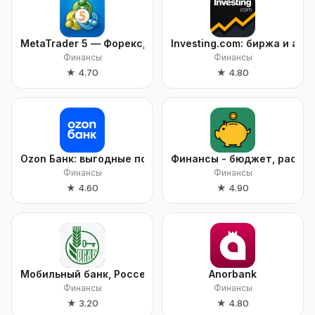
MetaTrader 5 — Форекс, Акции
Investing.com: биржа и акц
Финансы
Финансы
★
4.70
★
4.80
Ozon Банк: выгодные покупки
Финансы - бюджет, расхо
Финансы
Финансы
★
4.60
★
4.90
Мобильный банк, Россельхозбанк
Anorbank
Финансы
Финансы
★
3.20
★
4.80