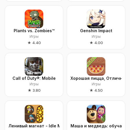
Plants vs. Zombies™
Genshin Impact
Игры
Игры
★
4.40
★
4.00
Call of Duty®: Mobile
Хорошая пицца, Отличная 
Игры
Игры
★
3.80
★
4.50
Ленивый магнат - Idle Miner
Маша и медведь: обучающ