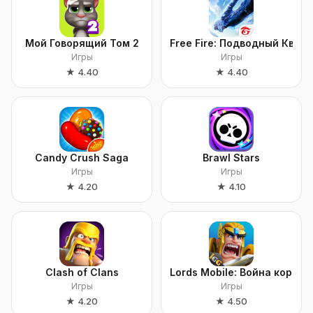
Мой Говорящий Том 2
Free Fire: Подводный Квест
Игры
Игры
★
4.40
★
4.40
Candy Crush Saga
Brawl Stars
Игры
Игры
★
4.20
★
4.10
Clash of Clans
Lords Mobile: Война короле
Игры
Игры
★
4.20
★
4.50