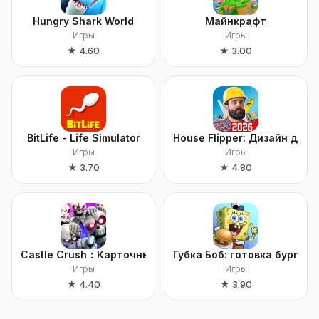
Hungry Shark World
Майнкрафт
Игры
Игры
★
4.60
★
3.00
BitLife - Life Simulator
House Flipper: Дизайн дома
Игры
Игры
★
3.70
★
4.80
Castle Crush：Карточные игры
Губка Боб: готовка бургеро
Игры
Игры
★
4.40
★
3.90