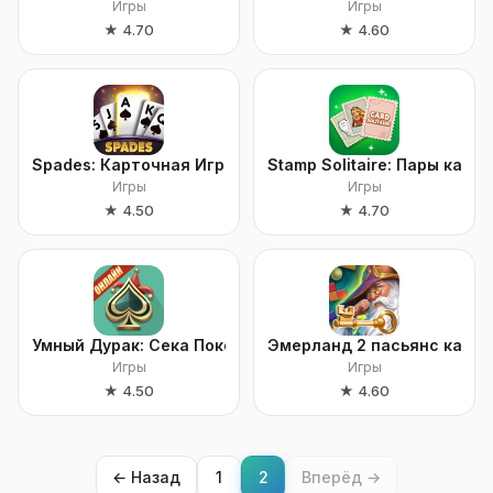
Игры
Игры
★
4.70
★
4.60
Spades: Карточная Игра Онлайн
Stamp Solitaire: Пары карт
Игры
Игры
★
4.50
★
4.70
Умный Дурак: Сека Покер и 21
Эмерланд 2 пасьянс карты
Игры
Игры
★
4.50
★
4.60
← Назад
1
2
Вперёд →