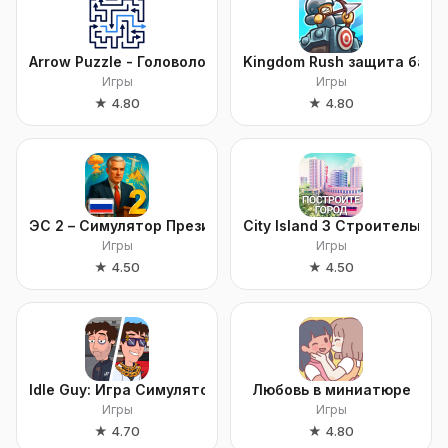
Arrow Puzzle - Головоломки
Kingdom Rush защита башн
Игры
Игры
★
4.80
★
4.80
ЭС 2 – Симулятор Президента
City Island 3 Строительный
Игры
Игры
★
4.50
★
4.50
Idle Guy: Игра Симулятор Жизни
Любовь в миниатюре
Игры
Игры
★
4.70
★
4.80