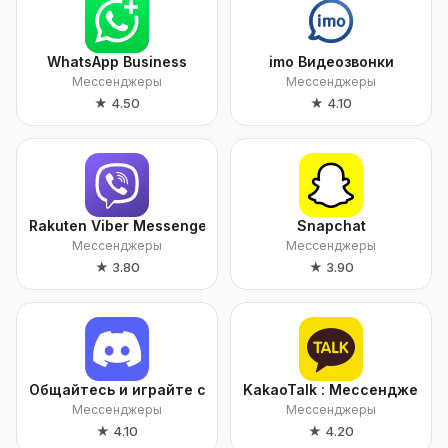
WhatsApp Business
imo Видеозвонки
Мессенджеры
Мессенджеры
★
4.50
★
4.10
Rakuten Viber Messenger
Snapchat
Мессенджеры
Мессенджеры
★
3.80
★
3.90
Общайтесь и играйте с Discord
KakaoTalk : Мессенджер
Мессенджеры
Мессенджеры
★
4.10
★
4.20