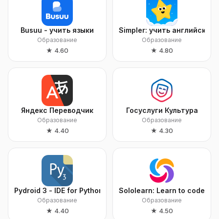
Busuu - учить языки
Simpler: учить английский 
Образование
Образование
★
4.60
★
4.80
Яндекс Переводчик
Госуслуги Культура
Образование
Образование
★
4.40
★
4.30
Pydroid 3 - IDE for Python 3
Sololearn: Learn to code
Образование
Образование
★
4.40
★
4.50