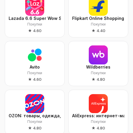
Lazada 6.6 Super Wow Sale
Flipkart Online Shopping Ap
Покупки
Покупки
★
4.60
★
4.40
Avito
Wildberries
Покупки
Покупки
★
4.60
★
4.80
OZON: товары, одежда, билеты
AliExpress: интернет-мага
Покупки
Покупки
★
4.80
★
4.80